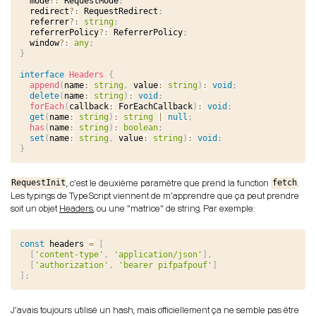
  mode
?
:
 RequestMode
;
  redirect
?
:
 RequestRedirect
;
  referrer
?
:
string
;
  referrerPolicy
?
:
 ReferrerPolicy
;
  window
?
:
any
;
}
interface
Headers
{
append
(
name
:
string
,
 value
:
string
)
:
void
;
delete
(
name
:
string
)
:
void
;
forEach
(
callback
:
 ForEachCallback
)
:
void
;
get
(
name
:
string
)
:
string
|
null
;
has
(
name
:
string
)
:
boolean
;
set
(
name
:
string
,
 value
:
string
)
:
void
;
}
RequestInit
fetch
, c'est le deuxième paramètre que prend la function
.
Les typings de TypeScript viennent de m'apprendre que ça peut prendre
soit un objet
Headers
, ou une "matrice" de string. Par exemple:
const
 headers 
=
[
[
'content-type'
,
'application/json'
]
,
[
'authorization'
,
'bearer pifpafpouf'
]
]
;
J'avais toujours utilisé un hash, mais officiellement ça ne semble pas être