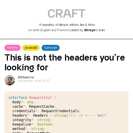
CRAFT
A repository of bitesize articles, tips & tricks
Mirego
(
in both English and French
) curated by
’s team.
frontend
javascript
typescript
This is not the headers you’re
looking for
@Madumo
November 10th, 2017
interface
RequestInit
{
  body
?
:
any
;
  cache
?
:
 RequestCache
;
  credentials
?
:
 RequestCredentials
;
  headers
?
:
 Headers 
|
string
[
]
[
]
;
// <---- Wat?
  integrity
?
:
string
;
  keepalive
?
:
boolean
;
  method
?
:
string
;